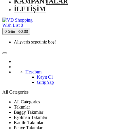
KAMPANYALAR
İLETIŞIM
Wish List
0
0 ürün - ₺0,00
Alışveriş sepetiniz boş!
Hesabım
Kayıt Ol
Giriş Yap
All Categories
All Categories
Takımlar
Baggy Takımlar
Eşofman Takımlar
Kadife Takımlar
Penye Takımlar