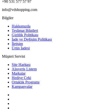
+90 531 577 57 97
info@vdshopping.com
Bilgiler
Hakkımızda
Teslimat Bilgileri
Gizlilik Politikası
İade ve Değişim Politikası
İletişim
Ürün İadesi
Müşteri Servisi
Site Haritası
Alışveriş Listem
Markalar
Hediye Çeki
Ortaklık Programı
Kampanyalar