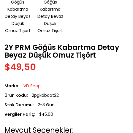
2Y PRM Göğüs Kabartma Detay
Beyaz Düşük Omuz Tişört
$49,50
Marka:
VD Shop
Ürün Kodu:
2pgkdbdot22
Stok Durumu:
2-3 Gün
Vergiler Hariç:
$45,00
Mevcut Seçenekler: