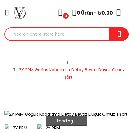
0 Ürün - ₺0,00
0
2Y PRM Göğüs Kabartma Detay Beyaz Düşük Omuz
Tişört
Loading...
Loading...