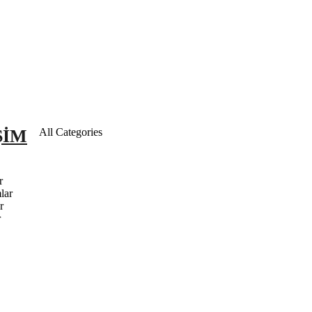
ŞIM
All Categories
r
lar
r
r