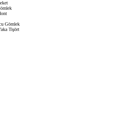
eket
Gömlek
ont
cu Gömlek
aka Tişört