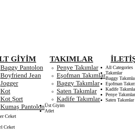
LT GIYIM
TAKIMLAR
İLETI
Baggy Pantolon
Penye Takımlar
All Categories
Takımlar
Boyfriend Jean
Eşofman Takımlar
Baggy Takımla
Jogger
Baggy Takımlar
Eşofman Takım
Kadife Takımla
Kot
Saten Takımlar
Penye Takımla
Kot Şort
Kadife Takımlar
Saten Takımlar
Kumaş Pantolon
Üst Giyim
Atlet
r Ceket
el Ceket