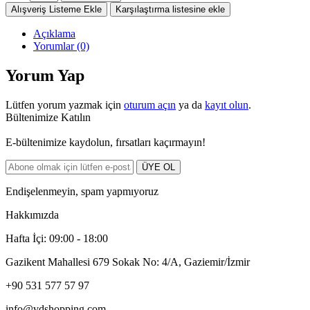
Alışveriş Listeme Ekle
Karşılaştırma listesine ekle
Açıklama
Yorumlar (0)
Yorum Yap
Lütfen yorum yazmak için
oturum açın
ya da
kayıt olun
.
Bültenimize Katılın
E-bültenimize kaydolun, fırsatları kaçırmayın!
ÜYE OL
Endişelenmeyin, spam yapmıyoruz
Hakkımızda
Hafta İçi: 09:00 - 18:00
Gazikent Mahallesi 679 Sokak No: 4/A, Gaziemir/İzmir
+90 531 577 57 97
info@vdshopping.com