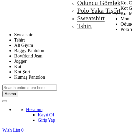
Oduncu Gömlek
Kot C
Kot 
Polo Yaka Tişört
Kot M
Sweatshirt
Mont
Odun
Tshirt
Polo Y
Sweatshirt
Tshirt
Alt Giyim
Baggy Pantolon
Boyfriend Jean
Jogger
Kot
Kot Şort
Kumaş Pantolon
Arama
Hesabım
Kayıt Ol
Giriş Yap
Wish List
0