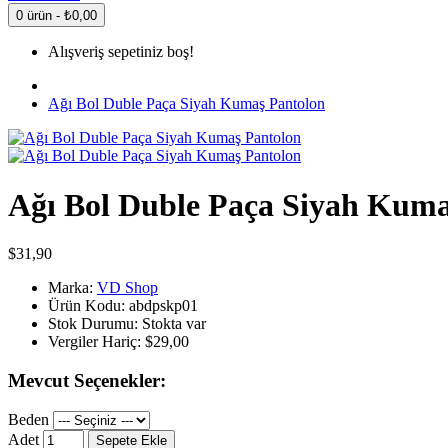
0 ürün - ₺0,00
Alışveriş sepetiniz boş!
Ağı Bol Duble Paça Siyah Kumaş Pantolon
Ağı Bol Duble Paça Siyah Kuma
$31,90
Marka:
VD Shop
Ürün Kodu:
abdpskp01
Stok Durumu:
Stokta var
Vergiler Hariç:
$29,00
Mevcut Seçenekler:
Beden
Adet
Sepete Ekle