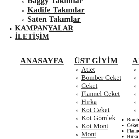
Baggy Takımlar
Kadife Takımlar
Saten Takımlar
KAMPANYALAR
İLETIŞIM
ANASAYFA
ÜST GIYIM
A
Atlet
Bomber Ceket
Ceket
Flannel Ceket
Hırka
Kot Ceket
Kot Gömlek
Bombe
Kot Mont
Ceket
Flann
Mont
Hırka