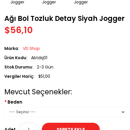
Ağı Bol Tozluk Detay Siyah Jogger
$56,10
Marka:
VD Shop
Ürün Kodu:
Abtdsj01
Stok Durumu:
2-3 Gün
Vergiler Hariç:
$51,00
Mevcut Seçenekler:
Beden
SEPETE EKLE
Adet