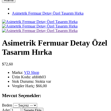
Arama
Asimetrik Fermuar Detay Özel Tasarım Hırka
Asimetrik Fermuar Detay Özel
Tasarım Hırka
$72,60
Marka:
VD Shop
Ürün Kodu:
afdöth03
Stok Durumu:
Stokta var
Vergiler Hariç:
$66,00
Mevcut Seçenekler:
Beden
Adet
Sepete Ekle