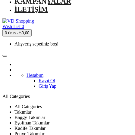
KAMPANYALAR
İLETIŞIM
Wish List
0
0 ürün - ₺0,00
Alışveriş sepetiniz boş!
Hesabım
Kayıt Ol
Giriş Yap
All Categories
All Categories
Takımlar
Baggy Takımlar
Eşofman Takımlar
Kadife Takımlar
Penye Takımlar