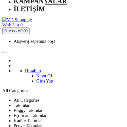
KAMPANYALAR
İLETIŞIM
Wish List
0
0 ürün - ₺0,00
Alışveriş sepetiniz boş!
Hesabım
Kayıt Ol
Giriş Yap
All Categories
All Categories
Takımlar
Baggy Takımlar
Eşofman Takımlar
Kadife Takımlar
Penye Takımlar