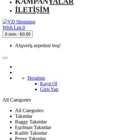
KAMPANYALAR
İLETIŞIM
Wish List
0
0 ürün - ₺0,00
Alışveriş sepetiniz boş!
Hesabım
Kayıt Ol
Giriş Yap
All Categories
All Categories
Takımlar
Baggy Takımlar
Eşofman Takımlar
Kadife Takımlar
Penye Takımlar