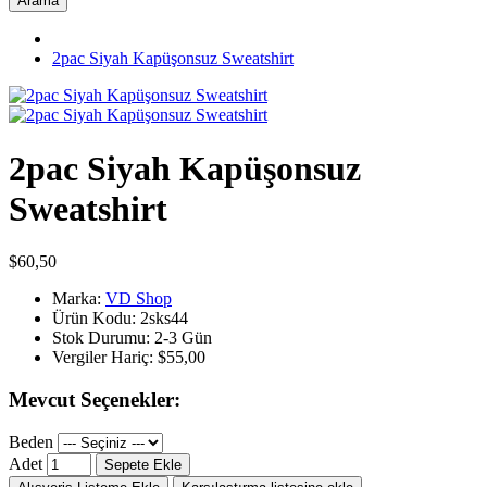
Arama
2pac Siyah Kapüşonsuz Sweatshirt
2pac Siyah Kapüşonsuz
Sweatshirt
$60,50
Marka:
VD Shop
Ürün Kodu:
2sks44
Stok Durumu:
2-3 Gün
Vergiler Hariç:
$55,00
Mevcut Seçenekler:
Beden
Adet
Sepete Ekle