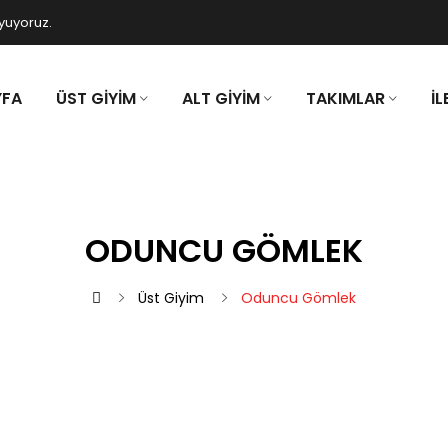
uyuyoruz.
YFA
ÜST GIYIM
ALT GIYIM
TAKIMLAR
İL
ODUNCU GÖMLEK
Üst Giyim
Oduncu Gömlek