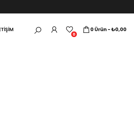
ETIŞIM
0 Ürün - ₺0,00
0