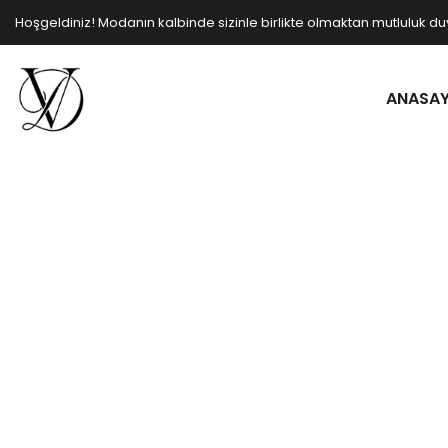
Hoşgeldiniz! Modanın kalbinde sizinle birlikte olmaktan mutluluk d
ANASA