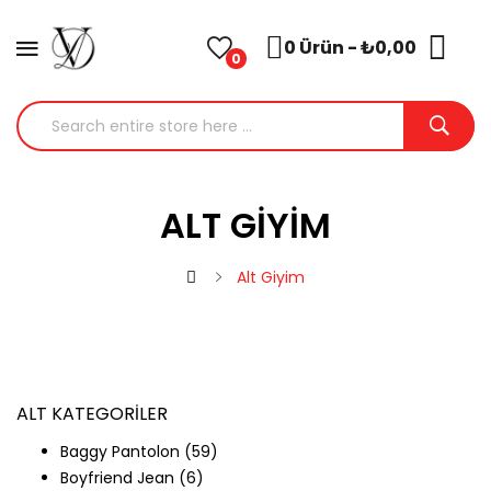
0 Ürün - ₺0,00
0
ALT GIYIM
Alt Giyim
ALT KATEGORILER
Baggy Pantolon (59)
Boyfriend Jean (6)