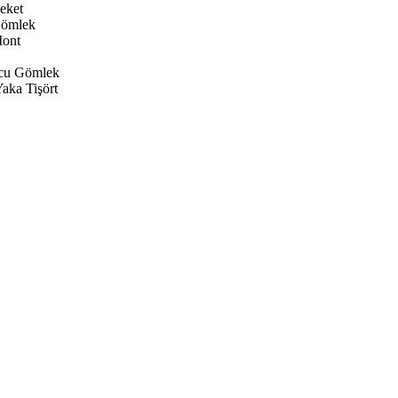
eket
Gömlek
ont
cu Gömlek
aka Tişört