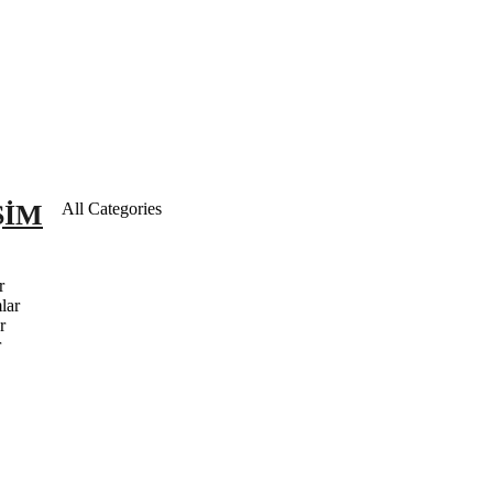
ŞIM
All Categories
r
lar
r
r