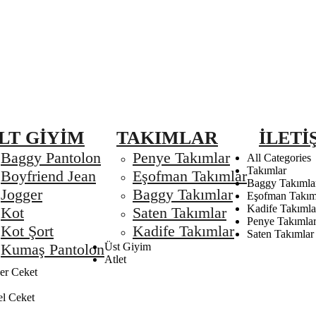
LT GIYIM
TAKIMLAR
İLETI
Baggy Pantolon
Penye Takımlar
All Categories
Takımlar
Boyfriend Jean
Eşofman Takımlar
Baggy Takımla
Jogger
Baggy Takımlar
Eşofman Takım
Kadife Takımla
Kot
Saten Takımlar
Penye Takımla
Kot Şort
Kadife Takımlar
Saten Takımlar
Kumaş Pantolon
Üst Giyim
Atlet
r Ceket
el Ceket