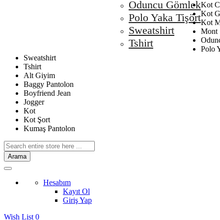
Oduncu Gömlek
Kot C
Kot 
Polo Yaka Tişört
Kot M
Sweatshirt
Mont
Odun
Tshirt
Polo Y
Sweatshirt
Tshirt
Alt Giyim
Baggy Pantolon
Boyfriend Jean
Jogger
Kot
Kot Şort
Kumaş Pantolon
Arama
Hesabım
Kayıt Ol
Giriş Yap
Wish List
0