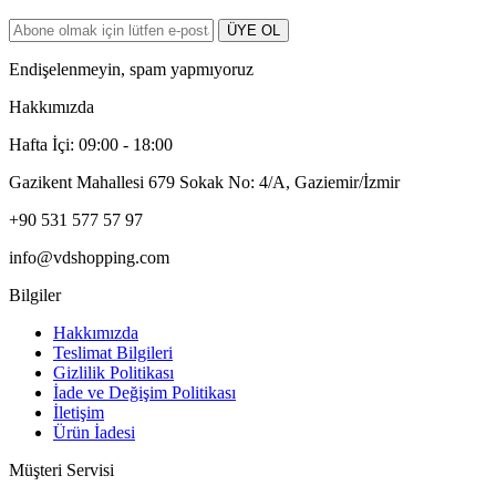
ÜYE OL
Endişelenmeyin, spam yapmıyoruz
Hakkımızda
Hafta İçi: 09:00 - 18:00
Gazikent Mahallesi 679 Sokak No: 4/A, Gaziemir/İzmir
+90 531 577 57 97
info@vdshopping.com
Bilgiler
Hakkımızda
Teslimat Bilgileri
Gizlilik Politikası
İade ve Değişim Politikası
İletişim
Ürün İadesi
Müşteri Servisi