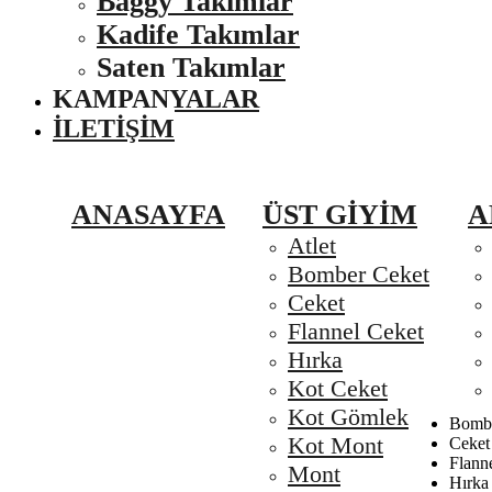
Baggy Takımlar
Kadife Takımlar
Saten Takımlar
KAMPANYALAR
İLETIŞIM
ANASAYFA
ÜST GIYIM
A
Atlet
Bomber Ceket
Ceket
Flannel Ceket
Hırka
Kot Ceket
Kot Gömlek
Bombe
Kot Mont
Ceket
Flann
Mont
Hırka