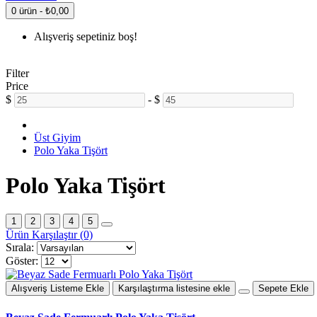
0 ürün - ₺0,00
Alışveriş sepetiniz boş!
Filter
Price
$
-
$
Üst Giyim
Polo Yaka Tişört
Polo Yaka Tişört
1
2
3
4
5
Ürün Karşılaştır (0)
Sırala:
Göster:
Alışveriş Listeme Ekle
Karşılaştırma listesine ekle
Sepete Ekle