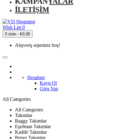
KAMPANYALAR
İLETIŞIM
Wish List
0
0 ürün - ₺0,00
Alışveriş sepetiniz boş!
Hesabım
Kayıt Ol
Giriş Yap
All Categories
All Categories
Takımlar
Baggy Takımlar
Eşofman Takımlar
Kadife Takımlar
Penye Takımlar