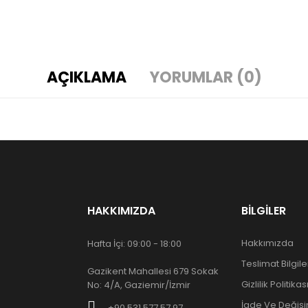
AÇIKLAMA
YORUMLAR (0)
HAKKIMIZDA
BILGILER
Hakkımızda
Hafta İçi: 09:00 - 18:00
Teslimat Bilgile
Gazikent Mahallesi 679 Sokak
Gizlilik Politikas
No: 4/A, Gaziemir/İzmir
İade Ve Değişim
+90 531 577 57 97