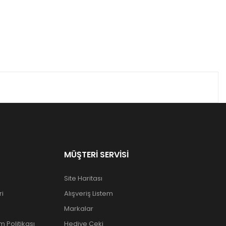
MÜŞTERI SERVISI
Site Haritası
ri
Alışveriş Listem
ı
Markalar
 Politikası
Hediye Çeki