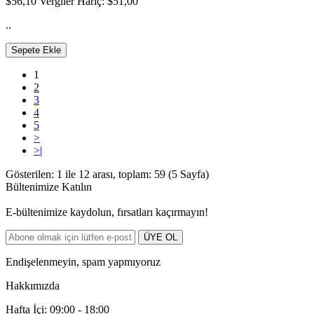
$56,10
Vergiler Hariç: $51,00
..
Sepete Ekle
1
2
3
4
5
>
>|
Gösterilen: 1 ile 12 arası, toplam: 59 (5 Sayfa)
Bültenimize Katılın
E-bültenimize kaydolun, fırsatları kaçırmayın!
ÜYE OL
Endişelenmeyin, spam yapmıyoruz
Hakkımızda
Hafta İçi: 09:00 - 18:00