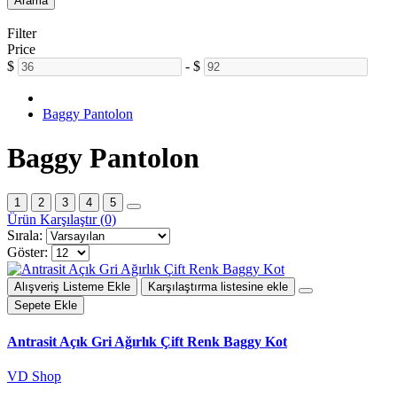
Arama
Filter
Price
$
-
$
Baggy Pantolon
Baggy Pantolon
1
2
3
4
5
Ürün Karşılaştır (0)
Sırala:
Göster:
Alışveriş Listeme Ekle
Karşılaştırma listesine ekle
Sepete Ekle
Antrasit Açık Gri Ağırlık Çift Renk Baggy Kot
VD Shop