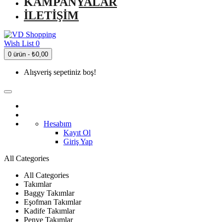
KAMPANYALAR
İLETIŞIM
Wish List
0
0 ürün - ₺0,00
Alışveriş sepetiniz boş!
Hesabım
Kayıt Ol
Giriş Yap
All Categories
All Categories
Takımlar
Baggy Takımlar
Eşofman Takımlar
Kadife Takımlar
Penye Takımlar