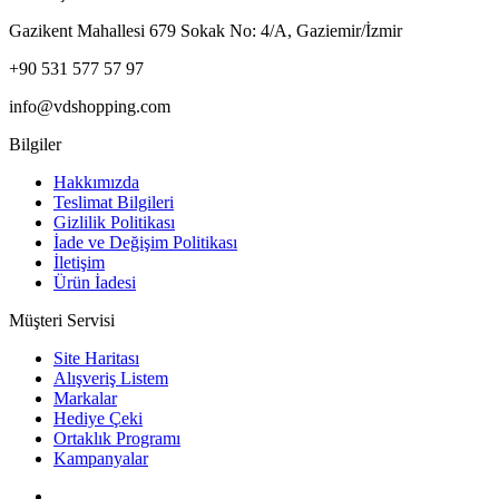
Gazikent Mahallesi 679 Sokak No: 4/A, Gaziemir/İzmir
+90 531 577 57 97
info@vdshopping.com
Bilgiler
Hakkımızda
Teslimat Bilgileri
Gizlilik Politikası
İade ve Değişim Politikası
İletişim
Ürün İadesi
Müşteri Servisi
Site Haritası
Alışveriş Listem
Markalar
Hediye Çeki
Ortaklık Programı
Kampanyalar