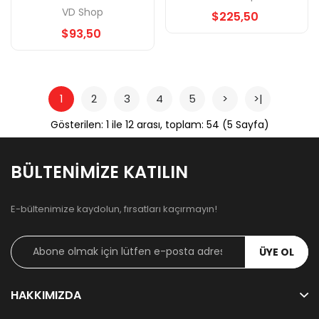
Takım
Detaylar Baggy
VD Shop
$225,50
Eşofman Takımı
$93,50
1
2
3
4
5
>
>|
Gösterilen: 1 ile 12 arası, toplam: 54 (5 Sayfa)
BÜLTENIMIZE KATILIN
E-bültenimize kaydolun, fırsatları kaçırmayın!
ÜYE OL
HAKKIMIZDA